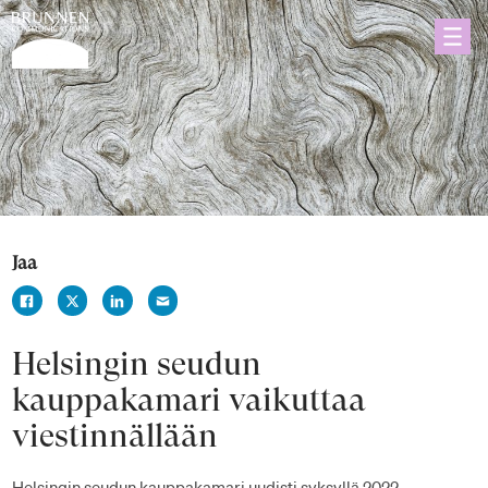
Jaa
Helsingin seudun
kauppakamari vaikuttaa
viestinnällään
Helsingin seudun kauppakamari uudisti syksyllä 2022