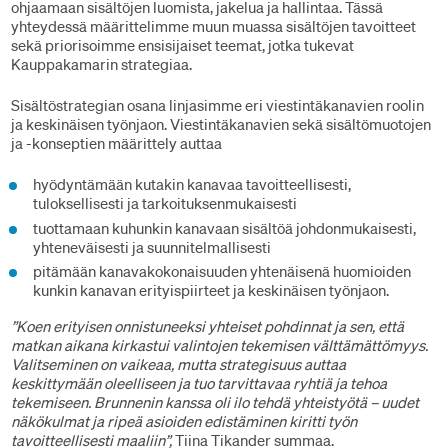
ohjaamaan sisältöjen luomista, jakelua ja hallintaa. Tässä
yhteydessä määrittelimme muun muassa sisältöjen tavoitteet
sekä priorisoimme ensisijaiset teemat, jotka tukevat
Kauppakamarin strategiaa.
Sisältöstrategian osana linjasimme eri viestintäkanavien roolin
ja keskinäisen työnjaon. Viestintäkanavien sekä sisältömuotojen
ja -konseptien määrittely auttaa
hyödyntämään kutakin kanavaa tavoitteellisesti,
tuloksellisesti ja tarkoituksenmukaisesti
tuottamaan kuhunkin kanavaan sisältöä johdonmukaisesti,
yhteneväisesti ja suunnitelmallisesti
pitämään kanavakokonaisuuden yhtenäisenä huomioiden
kunkin kanavan erityispiirteet ja keskinäisen työnjaon.
”Koen erityisen onnistuneeksi yhteiset pohdinnat ja sen, että
matkan aikana kirkastui valintojen tekemisen välttämättömyys.
Valitseminen on vaikeaa, mutta strategisuus auttaa
keskittymään oleelliseen ja tuo tarvittavaa ryhtiä ja tehoa
tekemiseen. Brunnenin kanssa oli ilo tehdä yhteistyötä – uudet
näkökulmat ja ripeä asioiden edistäminen kiritti työn
tavoitteellisesti maaliin”,
Tiina Tikander summaa.