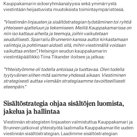
Kauppakamarin sidosryhmäanalyysia sekä ymmärrystä
viestintään heijastuvista muutoksista toimintaympäristössä.
”Viestinnän linjausten ja sisältöstrategian työstäminen toi ryhtiä
yhteiseen ajatteluun ja tekemiseen. Meillä Kauppakamarissa on
niin iso kattaus aiheita ja teemoja, joihin vaikutetaan
seudullisesti. Sparrailu Brunnenin kanssa auttoi kirkastamaan
valintoja ja pohtimaan aidosti sitä, mihin viestinnällä voidaan
vaikuttaa eniten”,
Helsingin seudun kauppakamarin
viestintäpäällikkö Tiina Tikander iloitsee ja jatkaa:
”Yhteistyömme oli todella antoisaa ja tuottavaa. Olen todella
tyytyväinen siihen mitä saimme yhdessä aikaan. Viestiminen
strategisesti auttaa viemään strategiaamme tavoitteellisesti
eteenpäin.”
Sisältöstrategia ohjaa sisältöjen luomista,
jakelua ja hallintaa
Viestinnän strategisten linjausten valmistuttua Kauppakamari ja
Brunnen jatkoivat yhteistyötä laatimalla Kauppakamarille uuden
viestinnän sisältöstrategian. Laadimme sisältöstrategian