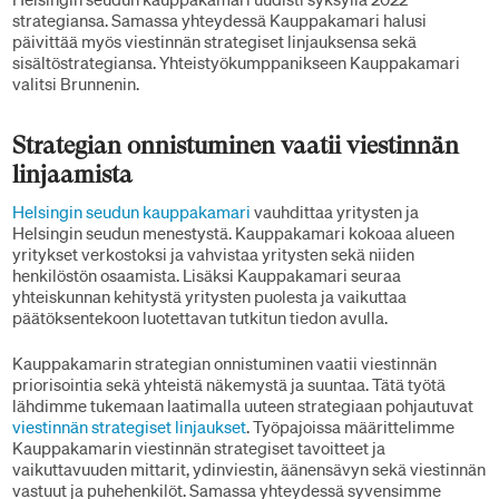
strategiansa. Samassa yhteydessä Kauppakamari halusi
päivittää myös viestinnän strategiset linjauksensa sekä
sisältöstrategiansa. Yhteistyökumppanikseen Kauppakamari
valitsi Brunnenin.
Strategian onnistuminen vaatii viestinnän
linjaamista
Helsingin seudun kauppakamari
vauhdittaa yritysten ja
Helsingin seudun menestystä. Kauppakamari kokoaa alueen
yritykset verkostoksi ja vahvistaa yritysten sekä niiden
henkilöstön osaamista. Lisäksi Kauppakamari seuraa
yhteiskunnan kehitystä yritysten puolesta ja vaikuttaa
päätöksentekoon luotettavan tutkitun tiedon avulla.
Kauppakamarin strategian onnistuminen vaatii viestinnän
priorisointia sekä yhteistä näkemystä ja suuntaa. Tätä työtä
lähdimme tukemaan laatimalla uuteen strategiaan pohjautuvat
viestinnän strategiset linjaukset
. Työpajoissa määrittelimme
Kauppakamarin viestinnän strategiset tavoitteet ja
vaikuttavuuden mittarit, ydinviestin, äänensävyn sekä viestinnän
vastuut ja puhehenkilöt. Samassa yhteydessä syvensimme