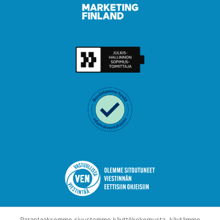
Parantaaksemme sivustomme käyttökokemusta, käytämme