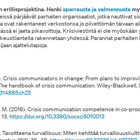
in erillisprojektina. Hanki
sparrausta ja valmennusta
myö
seissä pärjäävät parhaiten organisaatiot, jotka nauttivat
a ovat rakentaneet verkostonsa jo pilvettömän taivaan a
nnässä ei jaeta pikavoittoja. Kriisiviestintä ei ole myöskään
keustilanteita rakennetaan yhdessä. Parannat parhaiten 
ijaan ajattelutapoja.
). Crisis communicators in change: From plans to improvi
 The handbook of crisis communication. Wiley-Blackwell,
4314885.ch25
Vos, M. (2016). Crisis communication competence in co-prod
 13.
https://doi.org/10.3390/socsci5010013
). Tavoitteena turvallisuus: Miten kehittää turvallisuuskultt
svatus 41(1), 36–48.
https://doi.org/10.33336/aik.107387