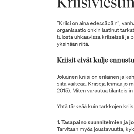
Kriisiviesti
”Kriisi on aina edessäpäin”, van
organisaatio onkin laatinut tarkat
tulosta uhkaavissa kriiseissä ja
yksinään riitä.
Kriisit eivät kulje ennustu
Jokainen kriisi on erilainen ja k
siitä vaikeaa. Kriisejä leimaa j
2015). Miten varautua tilanteisii
Yhtä tärkeää kuin tarkkojen kriis
1. Tasapaino suunnitelmien ja jo
Tarvitaan myös joustavuutta, kyky