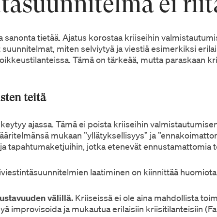
ntäsuunnitelma ei riit
ha sanonta tietää. Ajatus korostaa kriiseihin valmistautu
 suunnitelmat, miten selviytyä ja viestiä esimerkiksi erilais
 poikkeustilanteissa. Tämä on tärkeää, mutta paraskaan kri
sten teitä
ehkeytyy ajassa. Tämä ei poista kriiseihin valmistautumise
o määritelmänsä mukaan ”yllätyksellisyys” ja ”ennakoimat
n ja tapahtumaketjuihin, jotka etenevät ennustamattomia t
iviestintäsuunnitelmien laatiminen on kiinnittää huomiota
ustavuuden välillä.
Kriiseissä ei ole aina mahdollista toimi
ä improvisoida ja mukautua erilaisiin kriisitilanteisiin (