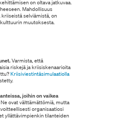
kehittämisen on oltava jatkuvaa.
vaiheeseen. Mahdollisuus
 kriiseistä selviämistä, on
 kulttuurin muutoksesta.
unet.
Varmista, että
isia riskejä ja kriisiskenaarioita
uttu?
Kriisiviestintäsimulaatiolla
stetty.
nteissa, joihin on vaikea
. Ne ovat välttämättömiä, mutta
avoitteellisesti organisaatiosi
t yllättävimpienkin tilanteiden