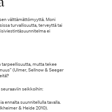
ä
misen välttämättömyyttä. Moni
issa turvallisuutta, terveyttä tai
isiviestintäsuunnitelma ei
n tarpeellisuutta, mutta tekee
tomuus” (Ulmer, Sellnow & Seeger
eitä?
 seuraaviin seikkoihin:
a ennalta suunnitellulla tavalla.
Falkheimer & Heide 2010).