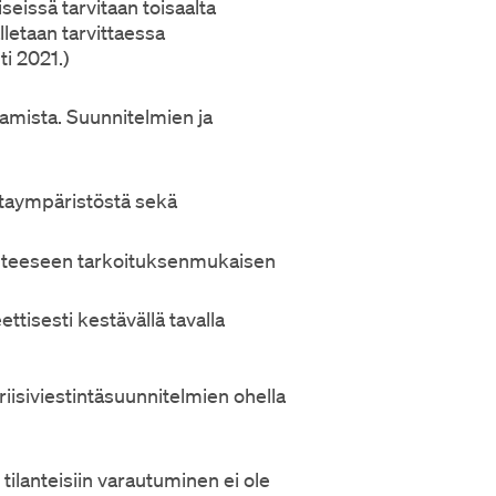
seissä tarvitaan toisaalta
alletaan tarvittaessa
ti 2021.)
aamista. Suunnitelmien ja
intaympäristöstä sekä
lanteeseen tarkoituksenmukaisen
ettisesti kestävällä tavalla
isiviestintäsuunnitelmien ohella
n tilanteisiin varautuminen ei ole