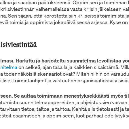
ka alkaa ja saadaan päätökseensä. Oppimisen ja toiminnan 
kriisiviestinnän vaihemalleissa vasta kriisin jälkeiseen 
. Sen sijaan, että korostettaisiin kriiseissä toimimista ja
viä toimia ja oppimista jokapäiväisessä arjessa. Kyse on
isiviestintää
elmasi. Harkittu ja harjoiteltu suunnitelma levollistaa yö
nnitelma
on selkeä, ajan tasalla ja kaikkien sisäistämä. Milla
 ja todennäköisiä skenaariot ovat? Miten niihin on varaud
älliset toimintaohjeet ja vastuut on organisaatiossasi sisäi
miseen. Se auttaa toimimaan menestyksekkäästi myös tila
rautumista suunnitelmapapereiden ja ohjeistuksien varaan
rvitaan tietoa, taitoa ja tahtoa. Kehitä siis tietoisesti ja t
estoit osaamiseen ja oppimiseen, luot parhaat edellytykse