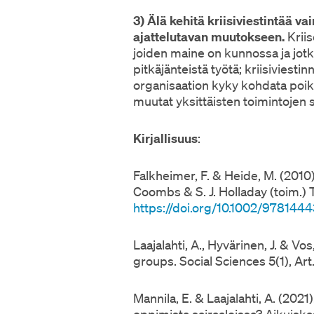
3) Älä kehitä kriisiviestintää va
ajattelutavan muutokseen.
Krii
joiden maine on kunnossa ja jotk
pitkäjänteistä työtä; kriisiviesti
organisaation kyky kohdata poik
muutat yksittäisten toimintojen s
Kirjallisuus
:
Falkheimer, F. & Heide, M. (2010
Coombs & S. J. Holladay (toim.)
https://doi.org/10.1002/978144
Laajalahti, A., Hyvärinen, J. & 
groups. Social Sciences 5(1), Art.
Mannila, E. & Laajalahti, A. (2021
oppimista sairaaloissa? Aikuiska