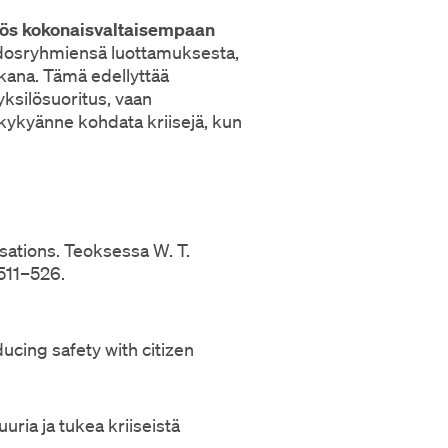
s kokonaisvaltaisempaan
 sidosryhmiensä luottamuksesta,
ikana. Tämä edellyttää
 yksilösuoritus, vaan
kykyänne kohdata kriisejä, kun
sations. Teoksessa W. T.
 511–526.
ucing safety with citizen
uuria ja tukea kriiseistä