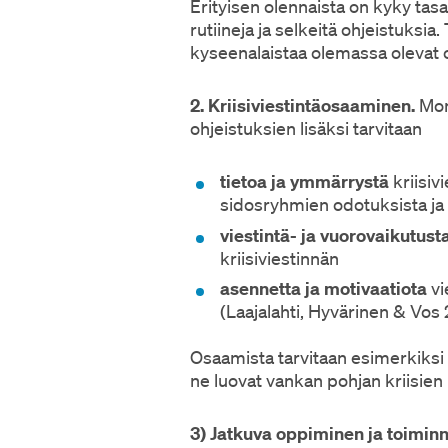
Erityisen olennaista on kyky tasap
rutiineja ja selkeitä ohjeistuksia.
kyseenalaistaa olemassa olevat oh
2. Kriisiviestintäosaaminen.
Mon
ohjeistuksien lisäksi tarvitaan
tietoa ja ymmärrystä
kriisiv
sidosryhmien odotuksista ja 
viestintä- ja vuorovaikutusta
kriisiviestinnän
asennetta ja motivaatiota
vi
(Laajalahti, Hyvärinen & Vos 
Osaamista tarvitaan esimerkiksi
ne luovat vankan pohjan kriisie
3) Jatkuva oppiminen ja toimin