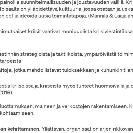
ainoilla suunnitelmallisuuden ja joustavuuden välillä. Krii
 Toisaalta on ylläpidettävä kulttuuria, jossa osataan ja usk
jeet ja ideoida uusia toimintatapoja. (Mannila & Laajalah
imutkaiset kriisit vaativat monipuolista kriisiviestintäos
iestinnän strategioista ja taktiikoista, ympäröivästä toim
tarpeista
itoja
, jotka mahdollistavat tuloksekkaan ja kuhunkin ti
estiä kriiseissä ja kriiseistä myös tunteet huomioivalla ja e
2016).
 luottamuksen, maineen ja verkostojen rakentamiseen. Kri
n kohtaamiseen.
nan kehittäminen
.
Yllättäviin, organisaation arjen rikkovii