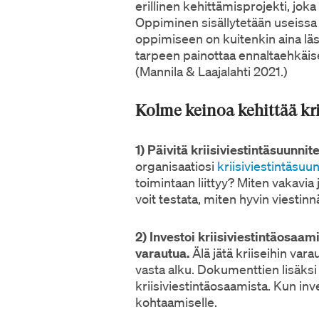
erillinen kehittämisprojekti, jo
Oppiminen sisällytetään useissa 
oppimiseen on kuitenkin aina läsnä
tarpeen painottaa ennaltaehkäise
(Mannila & Laajalahti 2021.)
Kolme keinoa kehittää kri
1) Päivitä kriisiviestintäsuunnit
organisaatiosi
kriisiviestintäsuu
toimintaan liittyy? Miten vakavia
voit testata, miten hyvin viestinn
2) Investoi kriisiviestintäosaa
varautua.
Älä jätä kriiseihin va
vasta alku. Dokumenttien lisäksi ta
kriisiviestintäosaamista. Kun inv
kohtaamiselle.