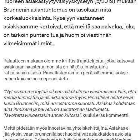
Tuoreen asiakastyytyväisyyskyselyn (5/2019) mukaan
Brunnenin asiantuntemus on tasoltaan mitä
korkealuokkaisinta. Kyselyyn vastanneet
asiakkaamme kertoivat, että meiltä saa palvelua, joka
on tarkoin puntaroitua ja huomioi viestinnän
viimeisimmät ilmiöt.
Palautteen mukaan olemme kriittisiä ajattelijoita, jotka katsovat
asiakkaan haasteita monista eri näkökulmista, aina
ratkaisuhakuisesti. Pinnallisten ismien perässä emme juokse
ennen kuin ne on koeponnistettu.
”Nyt osaamme löytää oikean näkökulman viestimiseen. Niin, että
media kiinnostuu ja asiakkaamme myös. Pinnalliset heitot eivät
kuulu Brunneniin, mitä arvostamme suuresti. Asiakas kohdataan
aina ihmisenä ja palvelu on aukottoman laadukasta.
Tavoitettavuudestakin annan kiitosta”
, kuului eräs kommentti.
Meitä pidetään myös innostavina yhteiskehittäjinä. Asiakas ei
jää yksin, vaan brunnenilaiset huolehtivat asiakkaiden asioista
kuin omistaan.
”Viestinnän ja työskentelytapojen kehittäminen