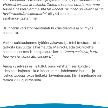
yhdessä on ollut arvokasta. Olemme saaneet odottamaamme
tukea aina kun olemme sitä tarvinneet. Brunnen on välitön ja luo
hyvän kehittämisilmapiirin”
, oli yksi suora palaute
asiakaskentästämme.
Brunnenin verraton viestintätuki kriisitilanteissa oli myös
huomattu.
Vaikka suhtaudumme työhön vakavasti ja intohimoisesti, ei se
tarkoita kuivuutta ja harmautta. Mainiota, että tekin olette
huomanneet sen! Kuten palaute kertoo
”rento meininki, hurtti
huumori ja vapaa atmosphere!”
Ainoa kyselyssä esille tullut, pieni kehittämisen kohde on
ideoinnin hajonta – kun innostumme, lähdemme laukalle ja
joskus tuppaa fokus hetkeksi laventumaan. Tämä mielipide on
tärkeä kuulla, kiitos siitä.