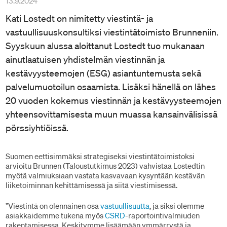
13.9.2024
Kati Lostedt on nimitetty viestintä- ja
vastuullisuuskonsultiksi viestintätoimisto Brunneniin.
Syyskuun alussa aloittanut Lostedt tuo mukanaan
ainutlaatuisen yhdistelmän viestinnän ja
kestävyysteemojen (ESG) asiantuntemusta sekä
palvelumuotoilun osaamista. Lisäksi hänellä on lähes
20 vuoden kokemus viestinnän ja kestävyysteemojen
yhteensovittamisesta muun muassa kansainvälisissä
pörssiyhtiöissä.
Suomen eettisimmäksi strategiseksi viestintätoimistoksi
arvioitu Brunnen (Taloustutkimus 2023) vahvistaa Lostedtin
myötä valmiuksiaan vastata kasvavaan kysyntään kestävän
liiketoiminnan kehittämisessä ja siitä viestimisessä.
”Viestintä on olennainen osa
vastuullisuutta
, ja siksi olemme
asiakkaidemme tukena myös
CSRD
-raportointivalmiuden
rakentamisessa. Keskitymme lisäämään ymmärrystä ja