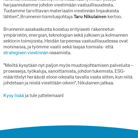
harjaannutamme johdon viestimään vastuullisuudesta.
Tuotamme tarvittavan materiaalin viestinnän linjauksista
lähtien”, Brunnenin toimitusjohtaja
Taru Nikulainen
kertoo.
Brunnenin asiakaskunta koostuu erityisesti rakennetun
ympäristön, energian, teknologian sekä julkisen ja kolmannen
sektorin toimijoista. Heidän tarpeensa vastuullisuudessa ovat
moninaisia, ja työmme vaatii sekä laajaa toimiala- että
strategisen viestinnän
osaamista.
”Meiltä kysytään nyt paljon myös muutosjohtamisen palveluita –
prosesseja, työkaluja, sanoittamista, johdon tukemista. ESG-
määrittelyt heräävät eloon oikealla tavalla vasta sitten, kun niitä
johdetaan ja niistä viestitään oikein”, Nikulainen jatkaa.
Kysy lisää
ja tule juttelemaan!