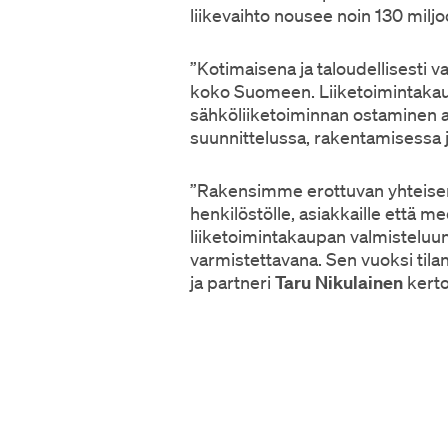
liikevaihto nousee noin 130 milj
”Kotimaisena ja taloudellisesti v
koko Suomeen. Liiketoimintakau
sähköliiketoiminnan ostaminen au
suunnittelussa, rakentamisessa j
”Rakensimme erottuvan yhteisen
henkilöstölle, asiakkaille että me
liiketoimintakaupan valmisteluun.
varmistettavana. Sen vuoksi tilan
ja partneri
Taru Nikulainen
kerto