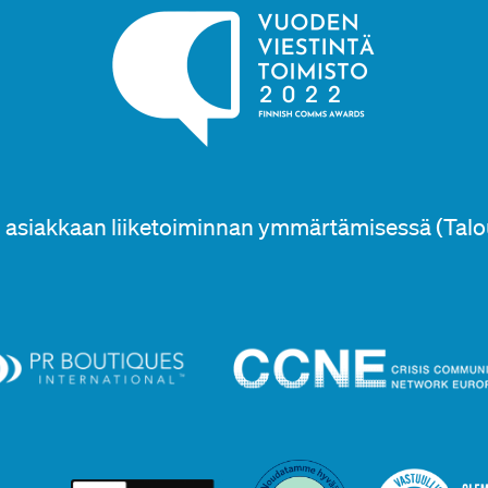
asiakkaan liiketoiminnan ymmärtämisessä (Talo
Kuule ens
alan tr