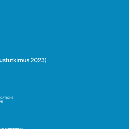
ustutkimus 2023)
Tilaa uutiskirjeemme
immäisenä toimistomme kuulumiset ja pysy aallon harjal
endeistä. Saat kuukausittain ajankohtaisimmat viestinnän
uutiset suoraan sähköpostiisi.