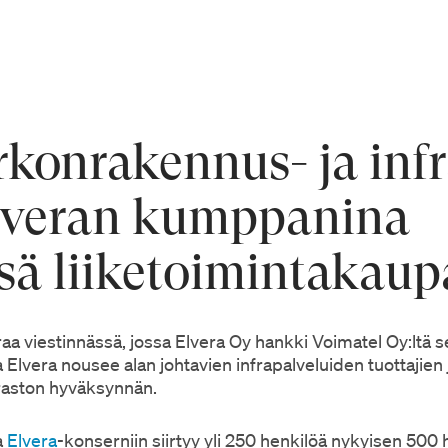
konrakennus- ja infr
Elveran kumppanina
sä liiketoimintakaup
aa viestinnässä, jossa Elvera Oy hankki Voimatel Oy:ltä 
 Elvera nousee alan johtavien infrapalveluiden tuottaj
aviraston hyväksynnän.
a
Elvera
-konserniin siirtyy yli 250 henkilöä nykyisen 500 