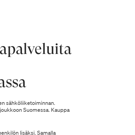
apalveluita
assa
sen sähköliiketoiminnan.
ien joukkoon Suomessa. Kauppa
henkilön lisäksi. Samalla