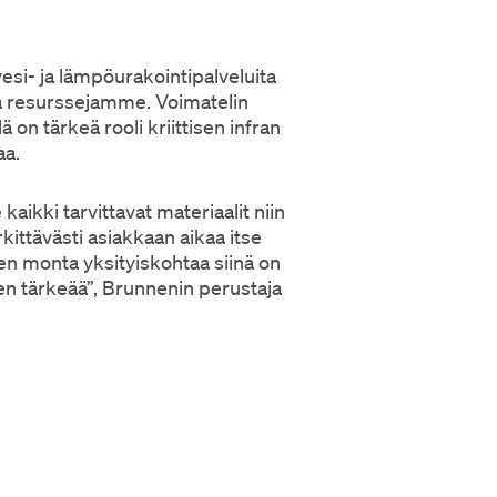
vesi- ja lämpöurakointipalveluita
a resurssejamme. Voimatelin
n tärkeä rooli kriittisen infran
aa.
aikki tarvittavat materiaalit niin
rkittävästi asiakkaan aikaa itse
ten monta yksityiskohtaa siinä on
sen tärkeää”, Brunnenin perustaja