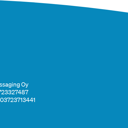
essaging Oy
3723327487
 003723713441