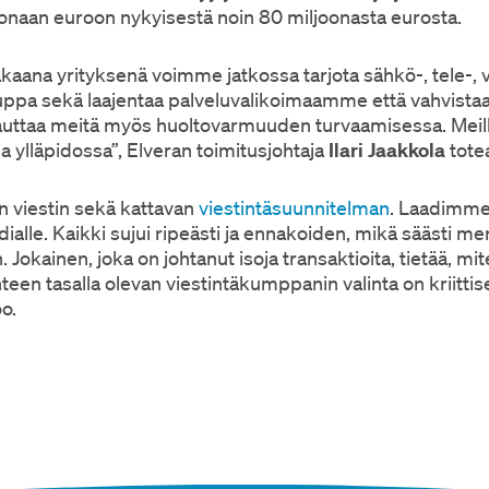
oonaan euroon nykyisestä noin 80 miljoonasta eurosta.
akaana yrityksenä voimme jatkossa tarjota sähkö-, tele-, 
ppa sekä laajentaa palveluvalikoimaamme että vahvista
ttaa meitä myös huoltovarmuuden turvaamisessa. Meillä o
a ylläpidossa”, Elveran toimitusjohtaja
Ilari Jaakkola
tote
 viestin sekä kattavan
viestintäsuunnitelman
. Laadimme k
dialle. Kaikki sujui ripeästi ja ennakoiden, mikä säästi me
 Jokainen, joka on johtanut isoja transaktioita, tietää, mi
teen tasalla olevan viestintäkumppanin valinta on kriitti
o.