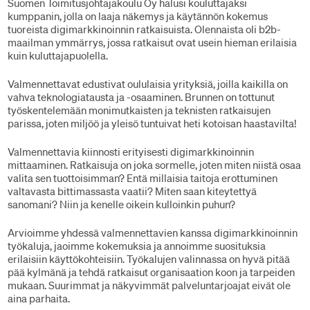
Suomen Toimitusjohtajakoulu Oy halusi kouluttajaksi
kumppanin, jolla on laaja näkemys ja käytännön kokemus
tuoreista digimarkkinoinnin ratkaisuista. Olennaista oli b2b-
maailman ymmärrys, jossa ratkaisut ovat usein hieman erilaisia
kuin kuluttajapuolella.
Valmennettavat edustivat oululaisia yrityksiä, joilla kaikilla on
vahva teknologiatausta ja -osaaminen. Brunnen on tottunut
työskentelemään monimutkaisten ja teknisten ratkaisujen
parissa, joten miljöö ja yleisö tuntuivat heti kotoisan haastavilta!
Valmennettavia kiinnosti erityisesti digimarkkinoinnin
mittaaminen. Ratkaisuja on joka sormelle, joten miten niistä osaa
valita sen tuottoisimman? Entä millaisia taitoja erottuminen
valtavasta bittimassasta vaatii? Miten saan kiteytettyä
sanomani? Niin ja kenelle oikein kulloinkin puhun?
Arvioimme yhdessä valmennettavien kanssa digimarkkinoinnin
työkaluja, jaoimme kokemuksia ja annoimme suosituksia
erilaisiin käyttökohteisiin. Työkalujen valinnassa on hyvä pitää
pää kylmänä ja tehdä ratkaisut organisaation koon ja tarpeiden
mukaan. Suurimmat ja näkyvimmät palveluntarjoajat eivät ole
aina parhaita.