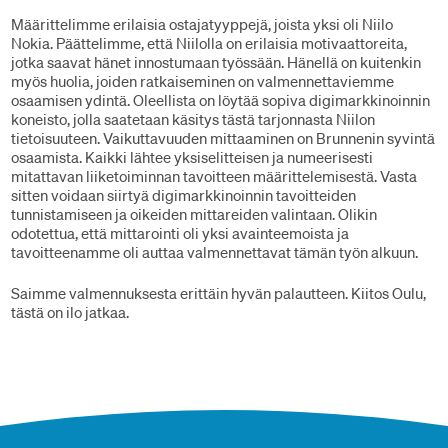
Määrittelimme erilaisia ostajatyyppejä, joista yksi oli Niilo
Nokia. Päättelimme, että Niilolla on erilaisia motivaattoreita,
jotka saavat hänet innostumaan työssään. Hänellä on kuitenkin
myös huolia, joiden ratkaiseminen on valmennettaviemme
osaamisen ydintä. Oleellista on löytää sopiva digimarkkinoinnin
koneisto, jolla saatetaan käsitys tästä tarjonnasta Niilon
tietoisuuteen. Vaikuttavuuden mittaaminen on Brunnenin syvintä
osaamista. Kaikki lähtee yksiselitteisen ja numeerisesti
mitattavan liiketoiminnan tavoitteen määrittelemisestä. Vasta
sitten voidaan siirtyä digimarkkinoinnin tavoitteiden
tunnistamiseen ja oikeiden mittareiden valintaan. Olikin
odotettua, että mittarointi oli yksi avainteemoista ja
tavoitteenamme oli auttaa valmennettavat tämän työn alkuun.
Saimme valmennuksesta erittäin hyvän palautteen. Kiitos Oulu,
tästä on ilo jatkaa.