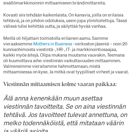
sisältömarkkinoinnin mittaamiseen brändimittareita.
Kovasti siis tehdään kaikenlaista. On kanavia, joilla on erilaisia
tehtäviä, ja on johdon odotuksia, usein jopa ylimitoitettuja. Tässä
välissä tulisi kehittää uutta, ja säilyttää hyvää vanhaa.
Meillä oli hiljattain toimistolla erilainen aamu. Saimme
vieraaksemme
Mothers in Business
-verkoston jäseniä – noin 20
kunnianhimoista viestintä-, HR-, IT- ja markkinointiosaajaa,
kaikki myös äitejä. Olipa mukana muutama vauvakin. Teemana
oli kuumottava aihe: viestinnän vaikuttavuuden mittaaminen.
Valmensimme vieraitamme hahmottamaan, mistä
mittaamisessa on kyse. Ja mitkä ovat tyypilliset virheet ja vaarat.
Viestinnän mittaamisen kolme vaaran paikkaa:
Älä anna kenenkään muun asettaa
viestinnän tavoitteita. Se on aina viestinnän
tehtävä. Jos tavoitteet tulevat annettuna, on
melko todennäköistä, että mitataan väärin
ja vääriä asioita.