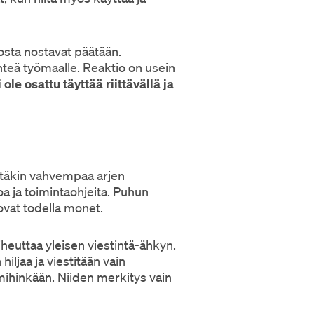
osta nostavat päätään.
lähteä työmaalle. Reaktio on usein
 ole osattu täyttää riittävällä ja
stäkin vahvempaa arjen
oa ja toimintaohjeita. Puhun
 ovat todella monet.
heuttaa yleisen viestintä-ähkyn.
 hiljaa ja viestitään vain
mihinkään. Niiden merkitys vain