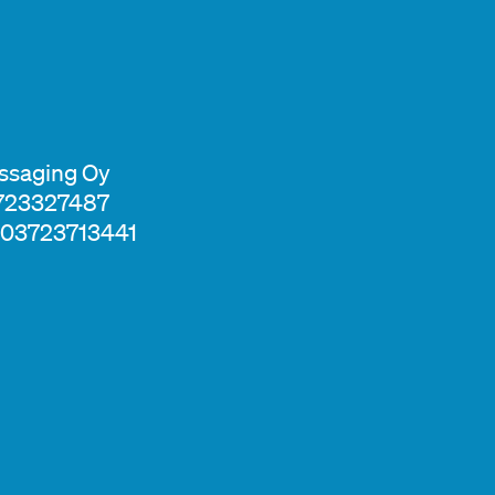
essaging Oy
3723327487
 003723713441