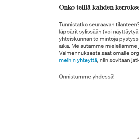
Onko teillä kahden kerroks
Tunnistatko seuraavan tilanteen?
läppärit sylissään (voi näyttäytyä
yhteiskunnan toimintoja pystyssä.
aika. Me autamme mielellämme j
Valmennuksesta saat omalle orga
meihin yhteyttä
, niin sovitaan jat
Onnistumme yhdessä!