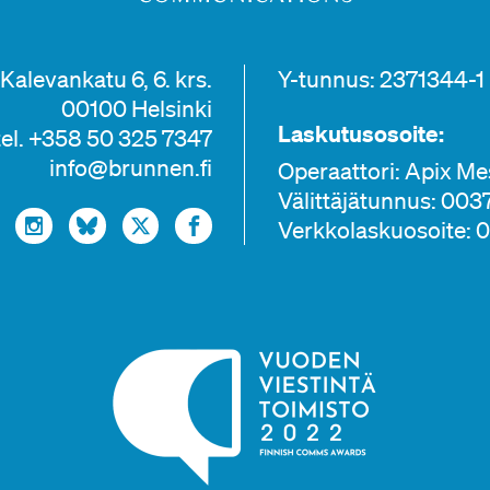
Kalevankatu 6, 6. krs.
Y-tunnus: 2371344-1
00100 Helsinki
Laskutusosoite:
tel. +358 50 325 7347
info@brunnen.fi
Operaattori: Apix M
Välittäjätunnus: 00
Verkkolaskuosoite: