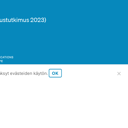
Tilaa uutiskirjeemme
ustutkimus 2023)
Kuule ensimmäisenä toimistomme kuulumiset ja pysy aall
alan trendeistä. Saat kuukausittain ajankohtaisimmat v
uutiset suoraan sähköpostiisi.
LIITY TILAAJAKSI
OK
ksyt evästeiden käytön.