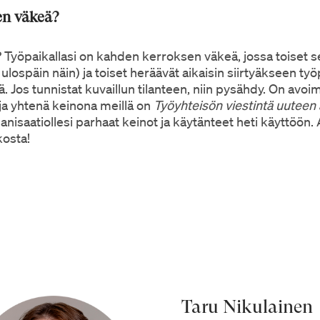
en väkeä?
 Työpaikallasi on kahden kerroksen väkeä, jossa toiset s
 ulospäin näin) ja toiset heräävät aikaisin siirtyäkseen ty
 Jos tunnistat kuvaillun tilanteen, niin pysähdy. On avoi
a yhtenä keinona meillä on
Työyhteisön viestintä uuteen
nisaatiollesi parhaat keinot ja käytänteet heti käyttöön
kosta!
Taru Nikulainen