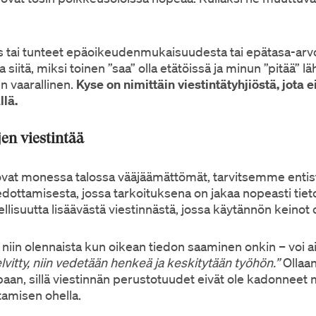
us tai tunteet epäoikeudenmukaisuudesta tai epätasa-arv
 siitä, miksi toinen ”saa” olla etätöissä ja minun ”pitää” 
in vaarallinen.
Kyse on nimittäin viestintätyhjiöstä, jota ei
llä.
n viestintää
 ovat monessa talossa vääjäämättömät, tarvitsemme enti
edottamisesta, jossa tarkoituksena on jakaa nopeasti tiet
ellisuutta lisäävästä viestinnästä, jossa käytännön keinot
 niin olennaista kun oikean tiedon saaminen onkin – voi ai
lvitty, niin vedetään henkeä ja keskitytään työhön.”
Ollaan
aan, sillä viestinnän perustotuudet eivät ole kadonneet 
tamisen ohella.