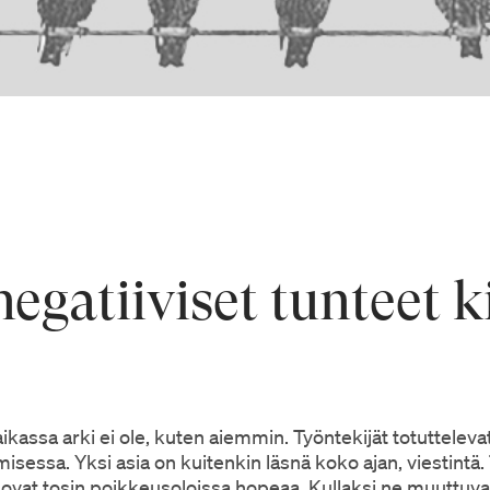
egatiiviset tunteet k
kassa arki ei ole, kuten aiemmin. Työntekijät totuttelevat
sessa. Yksi asia on kuitenkin läsnä koko ajan, viestintä. Ta
 ovat tosin poikkeusoloissa hopeaa. Kullaksi ne muuttuvat