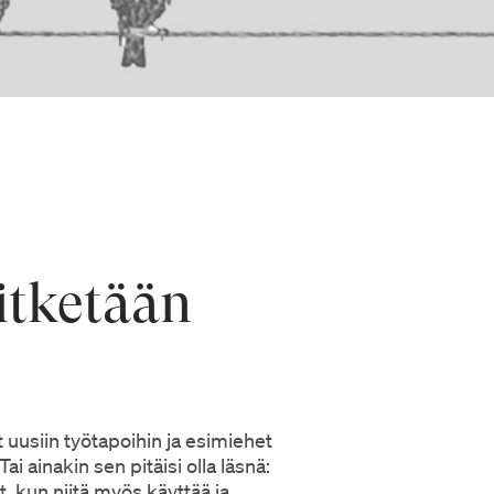
itketään
 uusiin työtapoihin ja esimiehet
i ainakin sen pitäisi olla läsnä:
, kun niitä myös käyttää ja