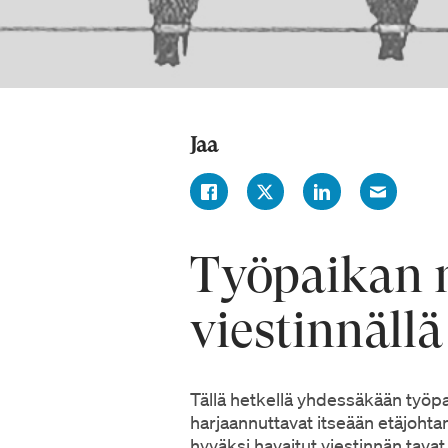
Jaa
Työpaikan n
viestinnällä
Tällä hetkellä yhdessäkään työpai
harjaannuttavat itseään etäjohtami
hyväksi havaitut viestinnän tavat