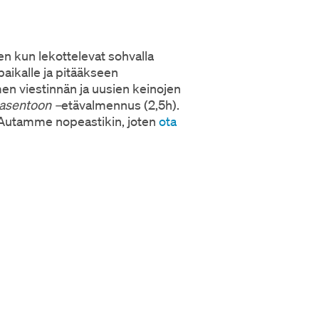
en kun lekottelevat sohvalla
öpaikalle ja pitääkseen
men viestinnän ja uusien keinojen
 asentoon –
etävalmennus (2,5h).
. Autamme nopeastikin, joten
ota