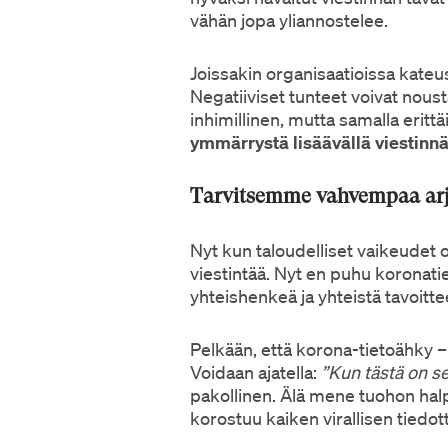
vähän jopa yliannostelee.
Joissakin organisaatioissa kate
Negatiiviset tunteet voivat nousta
inhimillinen, mutta samalla erittä
ymmärrystä lisäävällä viestinnä
Tarvitsemme vahvempaa arje
Nyt kun taloudelliset vaikeudet
viestintää. Nyt en puhu koronati
yhteishenkeä ja yhteistä tavoitte
Pelkään, että korona-tietoähky –
Voidaan ajatella:
”Kun tästä on se
pakollinen. Älä mene tuohon halp
korostuu kaiken virallisen tiedot