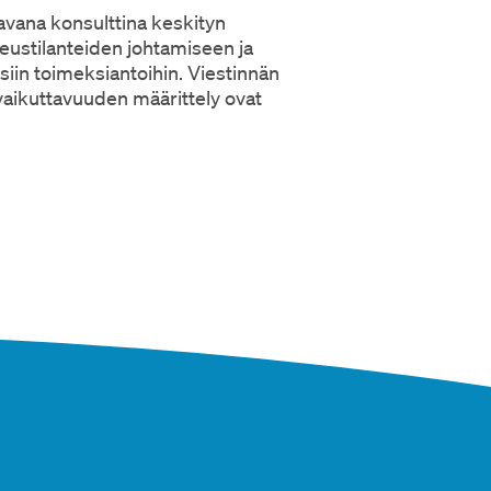
tavana konsulttina keskityn
kkeustilanteiden johtamiseen ja
siin toimeksiantoihin. Viestinnän
 vaikuttavuuden määrittely ovat