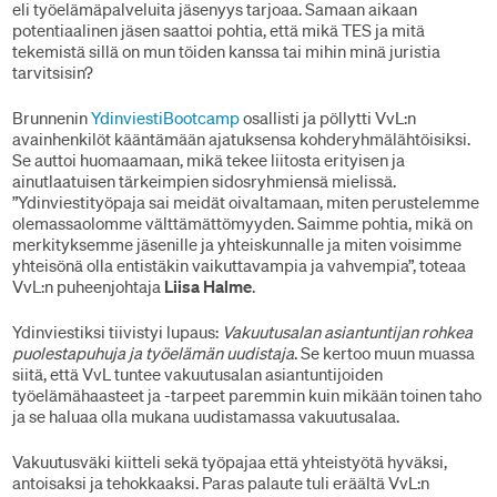
eli työelämäpalveluita jäsenyys tarjoaa. Samaan aikaan
potentiaalinen jäsen saattoi pohtia, että mikä TES ja mitä
tekemistä sillä on mun töiden kanssa tai mihin minä juristia
tarvitsisin?
Brunnenin
YdinviestiBootcamp
osallisti ja pöllytti VvL:n
avainhenkilöt kääntämään ajatuksensa kohderyhmälähtöisiksi.
Se auttoi huomaamaan, mikä tekee liitosta erityisen ja
ainutlaatuisen tärkeimpien sidosryhmiensä mielissä.
”Ydinviestityöpaja sai meidät oivaltamaan, miten perustelemme
olemassaolomme välttämättömyyden. Saimme pohtia, mikä on
merkityksemme jäsenille ja yhteiskunnalle ja miten voisimme
yhteisönä olla entistäkin vaikuttavampia ja vahvempia”, toteaa
VvL:n puheenjohtaja
Liisa Halme
.
Ydinviestiksi tiivistyi lupaus:
Vakuutusalan asiantuntijan rohkea
puolestapuhuja ja työelämän uudistaja
. Se kertoo muun muassa
siitä, että VvL tuntee vakuutusalan asiantuntijoiden
työelämähaasteet ja -tarpeet paremmin kuin mikään toinen taho
ja se haluaa olla mukana uudistamassa vakuutusalaa.
Vakuutusväki kiitteli sekä työpajaa että yhteistyötä hyväksi,
antoisaksi ja tehokkaaksi. Paras palaute tuli eräältä VvL:n