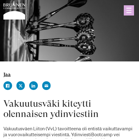
Jaa
Vakuutusväki kiteytti
olennaisen ydinviestiin
Vakuutusväen Liiton (VvL) tavoitteena oli entistä vaikuttavampi
ja vuorovaikutteisempi viestintä. YdinviestiBootcamp vei