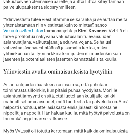
vakuutusväen olennaisen äärelle ja auttoi liittoa kiteyttämään
palvelulupauksensa sidosryhmilleen.
”Ydinviestistä tulee viestintämme selkäranka ja se auttaa meitä
yhtenäistämään niin viestintää kuin toimintaa”, sanoo
Vakuutusväen Liiton
toiminnanjohtaja
Kirsi Kovanen
. VvL:llä oli
tarve profiloitua näkyvänä vakuutusalan tulevaisuuden
asiantuntijana, vaikuttajana ja edunvalvojana. Se halusi
vahvistaa jäsenviestintäänsä ja samalla kertoa, miksi
yhteiskunnan tai työmarkkinatoimijoiden eli muidenkin kuin
jäsenten ja potentiaalisten jäsenten kannattaisi sitä kuulla.
Ydinviestin avulla ominaisuuksista hyötyihin
Asiantuntijoiden haasteena on usein se, että puhutaan
toiminnasta silloinkin, kun pitäisi puhua hyödyistä. Monille
asiantuntijamyynti on sitä, että luetellaan kuulijalle kaikki
mahdolliset ominaisuudet, mitä tuotteella tai palvelulla on. Siinä
helposti unohtuu, ettei asiakasta ensisijaisesti kiinnosta ne
nippelit ja nappelit. Hän haluaa kuulla, mitä hyötyä palvelusta on
tai minkä ongelman se ratkaisee.
Myös VvL:ssä oli totuttu kertomaan, mitä kaikkia ominaisuuksia