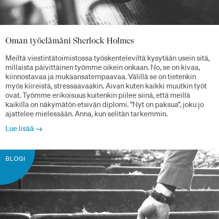
Oman työelämäni Sherlock Holmes
Meiltä viestintätoimistossa työskenteleviltä kysytään usein sitä,
millaista päivittäinen työmme oikein onkaan. No, se on kivaa,
kiinnostavaa ja mukaansatempaavaa. Välillä se on tietenkin
myös kiireistä, stressaavaakin. Aivan kuten kaikki muutkin työt
ovat. Työmme erikoisuus kuitenkin piilee siinä, että meillä
kaikilla on näkymätön etsivän diplomi. ”Nyt on paksua”, joku jo
ajattelee mielessään. Anna, kun selitän tarkemmin.
Lue lisää
BLOGI