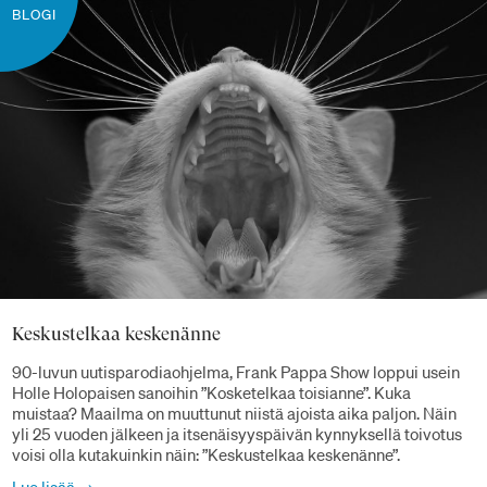
BLOGI
Keskustelkaa keskenänne
90-luvun uutisparodiaohjelma, Frank Pappa Show loppui usein
Holle Holopaisen sanoihin ”Kosketelkaa toisianne”. Kuka
muistaa? Maailma on muuttunut niistä ajoista aika paljon. Näin
yli 25 vuoden jälkeen ja itsenäisyyspäivän kynnyksellä toivotus
voisi olla kutakuinkin näin: ”Keskustelkaa keskenänne”.