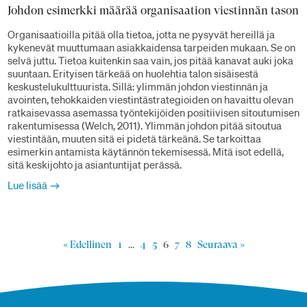
Johdon esimerkki määrää organisaation viestinnän tason
Organisaatioilla pitää olla tietoa, jotta ne pysyvät hereillä ja
kykenevät muuttumaan asiakkaidensa tarpeiden mukaan. Se on
selvä juttu. Tietoa kuitenkin saa vain, jos pitää kanavat auki joka
suuntaan. Erityisen tärkeää on huolehtia talon sisäisestä
keskustelukulttuurista. Sillä: ylimmän johdon viestinnän ja
avointen, tehokkaiden viestintästrategioiden on havaittu olevan
ratkaisevassa asemassa työntekijöiden positiivisen sitoutumisen
rakentumisessa (Welch, 2011). Ylimmän johdon pitää sitoutua
viestintään, muuten sitä ei pidetä tärkeänä. Se tarkoittaa
esimerkin antamista käytännön tekemisessä. Mitä isot edellä,
sitä keskijohto ja asiantuntijat perässä.
Lue lisää
« Edellinen
1
…
4
5
6
7
8
Seuraava »