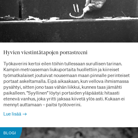
Hyvien viestintätapojen porrastreeni
Työkaverini kertoi eilen töihin tullessaan surullisen tarinan.
Kampin metroaseman liukuportaita huollettiin ja kiireiset
työmatkalaiset joutuivat nousemaan maan pinnalle perinteiset
portaat askeltamalla. Eipä aikaakaan, kun vellova ihmismassa
pysähtyi, sitten jono taas vähän liikkui, kunnes taas jämähti
paikalleen. ”Syyllinen” löytyi portaiden yläpäästä: hitaasti
etenevä vanhus, joka yritti jaksaa kiivetä ylös asti. Kukaan ei
mennyt auttamaan – paitsi työtoverini.
Lue lisää
BLOGI