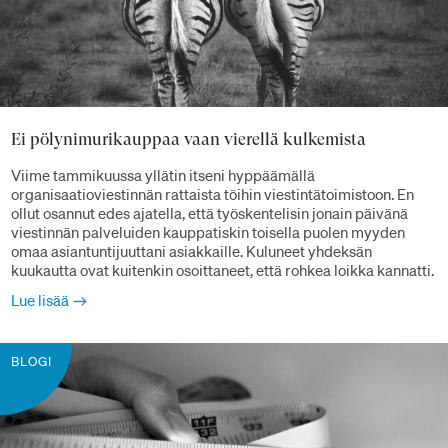
Ei pölynimurikauppaa vaan vierellä kulkemista
Viime tammikuussa yllätin itseni hyppäämällä
organisaatioviestinnän rattaista töihin viestintätoimistoon. En
ollut osannut edes ajatella, että työskentelisin jonain päivänä
viestinnän palveluiden kauppatiskin toisella puolen myyden
omaa asiantuntijuuttani asiakkaille. Kuluneet yhdeksän
kuukautta ovat kuitenkin osoittaneet, että rohkea loikka kannatti.
Lue lisää
BLOGI