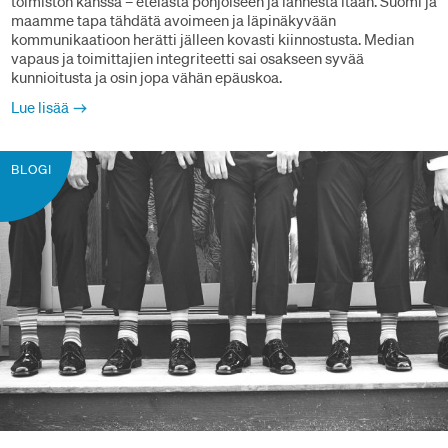
toimiston kanssa – etelästä pohjoiseen ja lännestä itään. Suomi ja
maamme tapa tähdätä avoimeen ja läpinäkyvään
kommunikaatioon herätti jälleen kovasti kiinnostusta. Median
vapaus ja toimittajien integriteetti sai osakseen syvää
kunnioitusta ja osin jopa vähän epäuskoa.
Lue lisää
BLOGI