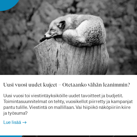
Uusi vuosi uudet kujeet – Otetaanko vähän leanimmin?
Uusi vuosi toi viestintäyksiköille uudet tavoitteet ja budjetit.
Toimintasuunnitelmat on tehty, vuosikellot piirretty ja kampanjat
pantu tulille. Viestintä on mallillaan. Vai hiipiikö näköpiiriin kiire
ja työsuma?
Lue lisää