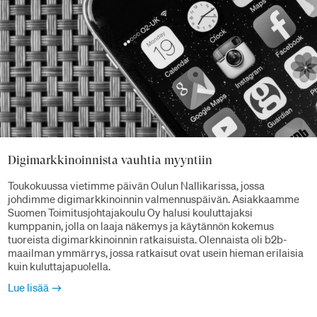
Digimarkkinoinnista vauhtia myyntiin
Toukokuussa vietimme päivän Oulun Nallikarissa, jossa
johdimme digimarkkinoinnin valmennuspäivän. Asiakkaamme
Suomen Toimitusjohtajakoulu Oy halusi kouluttajaksi
kumppanin, jolla on laaja näkemys ja käytännön kokemus
tuoreista digimarkkinoinnin ratkaisuista. Olennaista oli b2b-
maailman ymmärrys, jossa ratkaisut ovat usein hieman erilaisia
kuin kuluttajapuolella.
Lue lisää