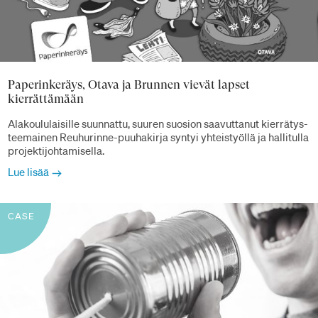
Paperinkeräys, Otava ja Brunnen vievät lapset
kierrättämään
Alakoululaisille suunnattu, suuren suosion saavuttanut kierrätys-
teemainen Reuhurinne-puuhakirja syntyi yhteistyöllä ja hallitulla
projektijohtamisella.
Lue lisää
CASE