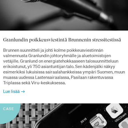
Granlundin poikkeusviestintä Brunnenin stressitestissä
Brunnen suunnitteli ja johti kolme poikkeusviestinnän
valmennusta Granlundin johtoryhmälle ja aluetoimistojen
vetäjille. Granlund on energiatehokkaaseen talosuunnitteluun
erikoistunut, yli 750 asiantuntijan talo. Sen kädenjälki näkyy
esimerkiksi lukuisissa sairaalahankkeissa ympäri Suomen, muun
muassa uudessa Lastensairaalassa, Pasilaan rakentuvassa
Triplassa sekä Viru-keskuksessa.
Lue lisää
CASE