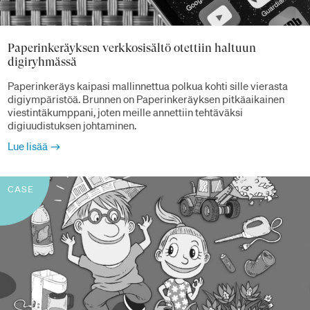
Paperinkeräyksen verkkosisältö otettiin haltuun
digiryhmässä
Paperinkeräys kaipasi mallinnettua polkua kohti sille vierasta
digiympäristöä. Brunnen on Paperinkeräyksen pitkäaikainen
viestintäkumppani, joten meille annettiin tehtäväksi
digiuudistuksen johtaminen.
Lue lisää
CASE