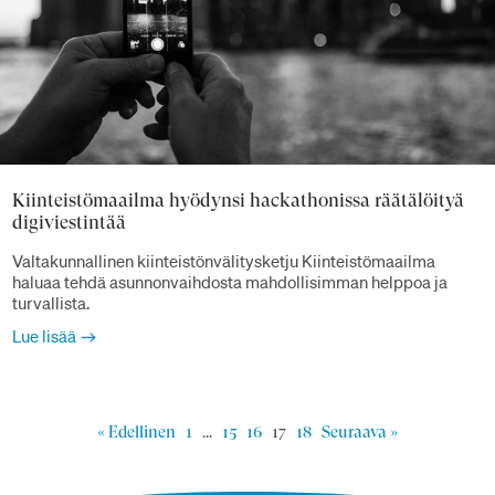
Kiinteistömaailma hyödynsi hackathonissa räätälöityä
digiviestintää
Valtakunnallinen kiinteistönvälitysketju Kiinteistömaailma
haluaa tehdä asunnonvaihdosta mahdollisimman helppoa ja
turvallista.
Lue lisää
« Edellinen
1
…
15
16
17
18
Seuraava »