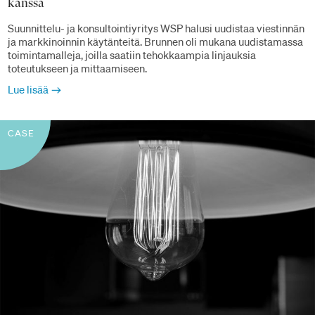
kanssa
Suunnittelu- ja konsultointiyritys WSP halusi uudistaa viestinnän
ja markkinoinnin käytänteitä. Brunnen oli mukana uudistamassa
toimintamalleja, joilla saatiin tehokkaampia linjauksia
toteutukseen ja mittaamiseen.
Lue lisää
CASE